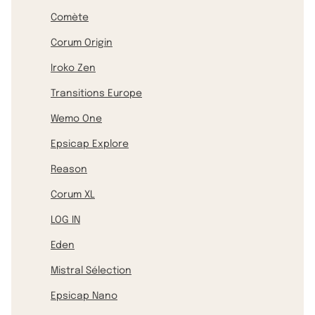
Comète
Corum Origin
Iroko Zen
Transitions Europe
Wemo One
Epsicap Explore
Reason
Corum XL
LOG IN
Eden
Mistral Sélection
Epsicap Nano