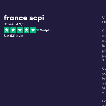
Q
F
Score :
4.9
/5
Qu
Sur 531 avis
c
q
la
pi
pa
?
Qu
so
le
a
SC
?
Po