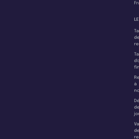
F
LE
T
d
r
T
d'
fi
Re
à
n
Dé
d
jo
Va
d
re