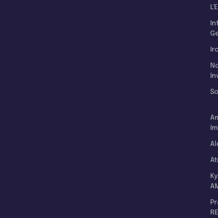
L'
In
Ge
Ir
N
In
So
A
Im
Al
A
K
A
P
RE