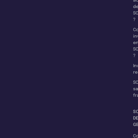
a
d
SC
?
C
in
e
SC
?
In
re
SC
s
fr
S
D
G
C