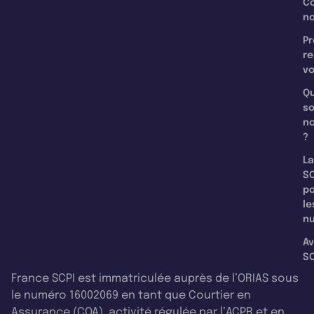
C
n
Pr
re
v
Qu
s
n
?
La
SC
p
le
nu
Av
SC
France SCPI est immatriculée auprès de l’ORIAS sous
le numéro 16002069 en tant que Courtier en
Assurance (COA), activité régulée par l’ACPR et en