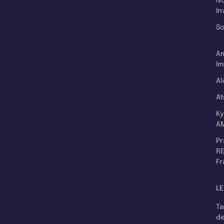
N
In
So
A
Im
Al
A
K
A
P
RE
F
LE
T
d