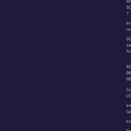
e
SC
?
In
re
SC
s
fr
S
D
G
C
L'
In
Ge
Ir