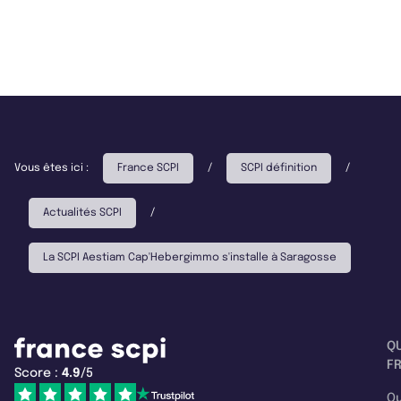
Vous êtes ici :
France SCPI
/
SCPI définition
/
Actualités SCPI
/
La SCPI Aestiam Cap'Hebergimmo s'installe à Saragosse
Q
F
Score :
4.9
/5
Qu