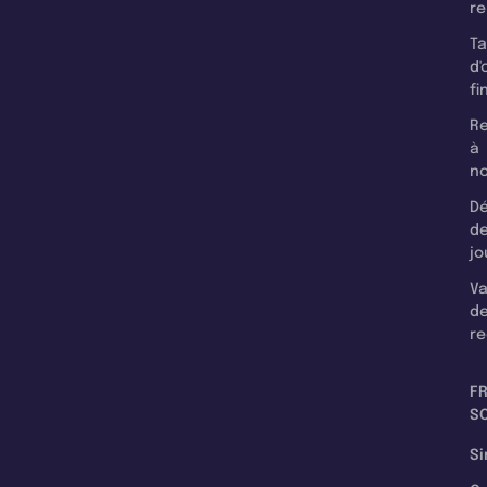
r
T
d'
fi
Re
à
n
Dé
d
jo
Va
d
re
F
SC
Si