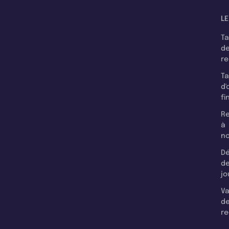
LE
T
d
r
T
d'
fi
Re
à
n
Dé
d
jo
Va
d
re