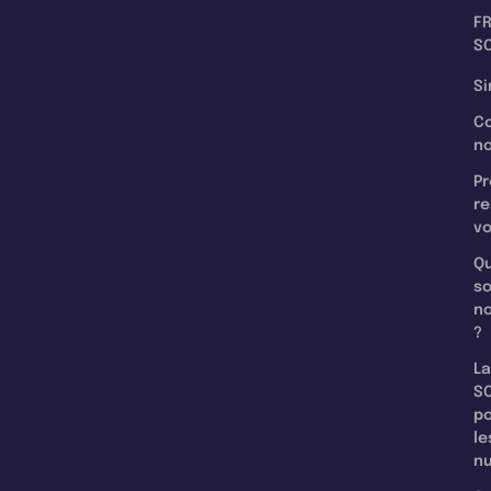
F
SC
Si
C
n
Pr
re
v
Qu
s
n
?
La
SC
p
le
nu