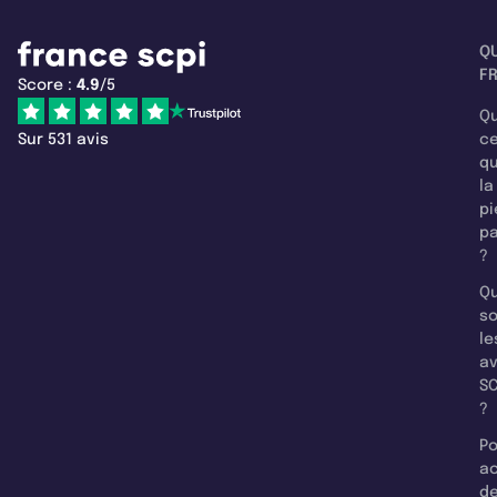
Q
F
Score :
4.9
/5
Qu
Sur 531 avis
c
q
la
pi
pa
?
Qu
so
le
a
SC
?
Po
a
d