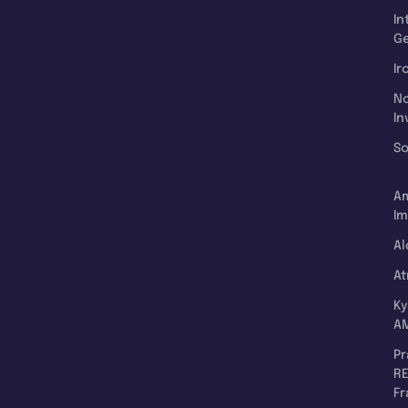
In
Ge
Ir
N
In
So
A
Im
Al
A
K
A
P
RE
F