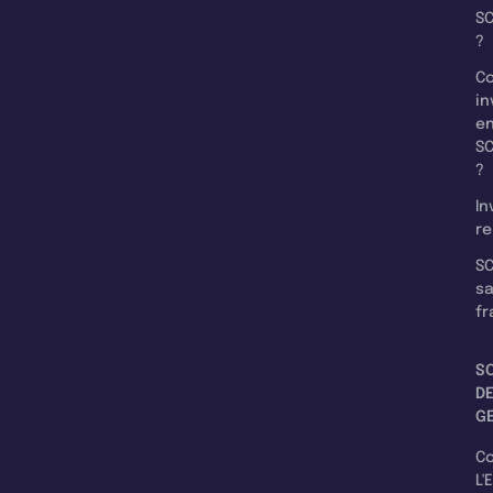
SC
?
C
in
e
SC
?
In
re
SC
s
fr
S
D
G
C
L'