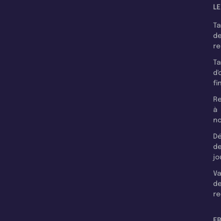
LE
T
d
r
T
d'
fi
Re
à
n
Dé
d
jo
Va
d
re
F