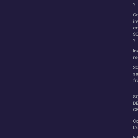
?
C
in
e
SC
?
In
re
SC
s
fr
S
D
G
C
L'
In