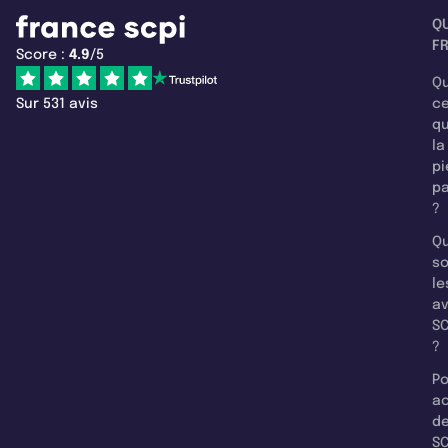
Q
F
Score :
4.9
/5
Qu
Sur 531 avis
c
q
la
pi
pa
?
Qu
so
le
a
SC
?
Po
a
d
SC