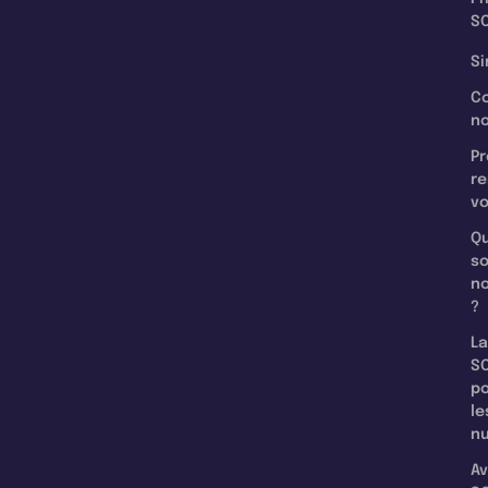
SC
Si
C
n
Pr
re
v
Qu
s
n
?
La
SC
p
le
nu
Av