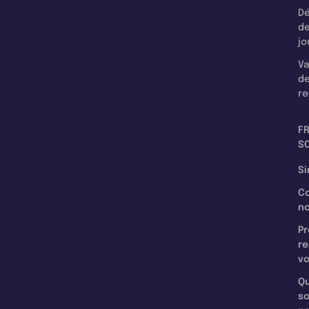
Dé
d
jo
Va
d
re
F
SC
Si
C
n
Pr
re
v
Qu
s