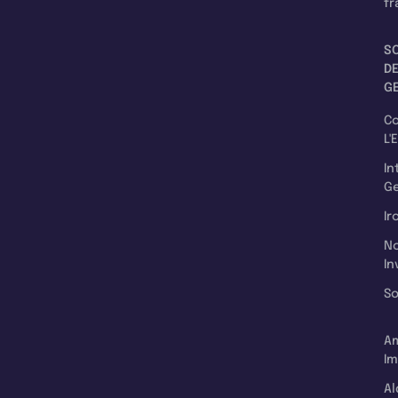
fr
S
D
G
C
L'
In
Ge
Ir
N
In
So
A
Im
Al