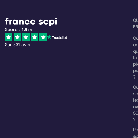
Q
F
Score :
4.9
/5
Qu
Sur 531 avis
c
q
la
pi
pa
?
Qu
so
le
a
SC
?
Po
a