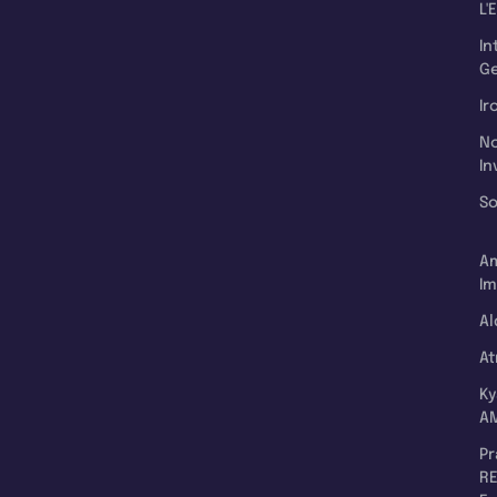
L'
In
Ge
Ir
N
In
So
A
Im
Al
A
K
A
P
RE