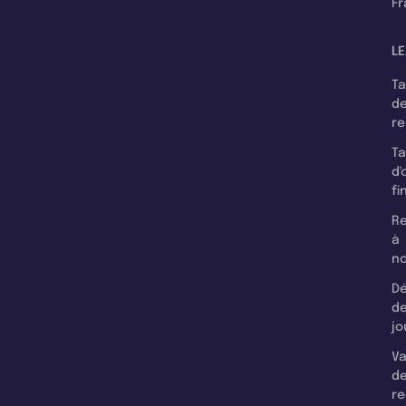
F
LE
T
d
r
T
d'
fi
Re
à
n
Dé
d
jo
Va
d
re