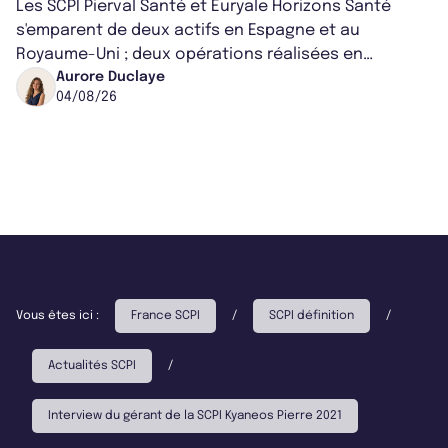
Les SCPI Pierval Santé et Euryale Horizons Santé
s'emparent de deux actifs en Espagne et au
Royaume-Uni ; deux opérations réalisées en
partenariat. Ces co-acquisitions permettent a...
Aurore Duclaye
04/08/26
Vous êtes ici :
France SCPI
/
SCPI définition
/
Actualités SCPI
/
Interview du gérant de la SCPI Kyaneos Pierre 2021