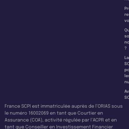
Pr
re
v
Qu
s
n
?
La
SC
p
le
nu
Av
SC
France SCPI est immatriculée auprès de l’ORIAS sous
le numéro 16002069 en tant que Courtier en
Assurance (COA), activité régulée par l’ACPR et en
tant que Conseiller en Investissement Financier