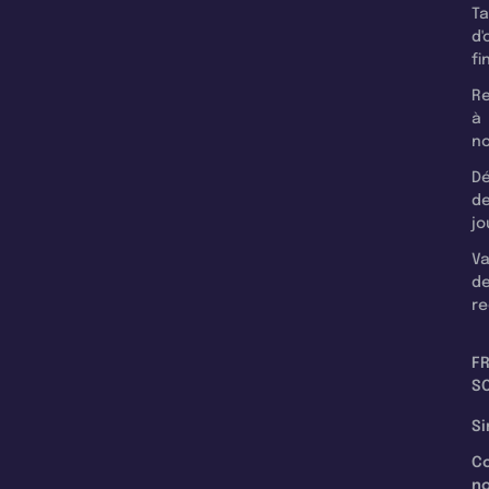
T
d'
fi
Re
à
n
Dé
d
jo
Va
d
re
F
SC
Si
C
n