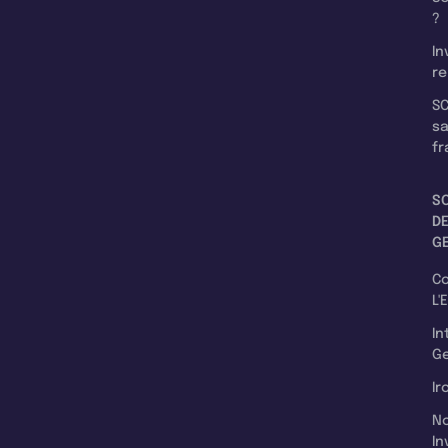
?
In
re
SC
s
fr
S
D
G
C
L'
In
Ge
Ir
N
In