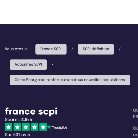
Vous êtes ici :
France SCPI
/
SCPI définition
/
Actualités SCPI
/
Osmo Energie se renforce avec deux nouvelles acquisitions
Q
F
Score :
4.9
/5
Qu
Sur 531 avis
c