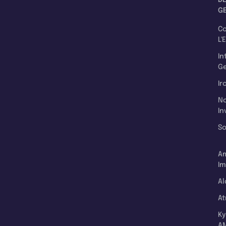
G
C
L'
In
Ge
Ir
N
In
So
A
Im
Al
A
K
A