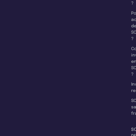
?
Po
a
d
SC
?
C
in
e
SC
?
In
re
SC
s
fr
S
D