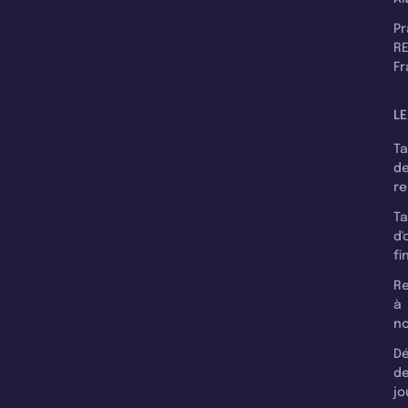
P
RE
F
LE
T
d
r
T
d'
fi
Re
à
n
Dé
d
jo