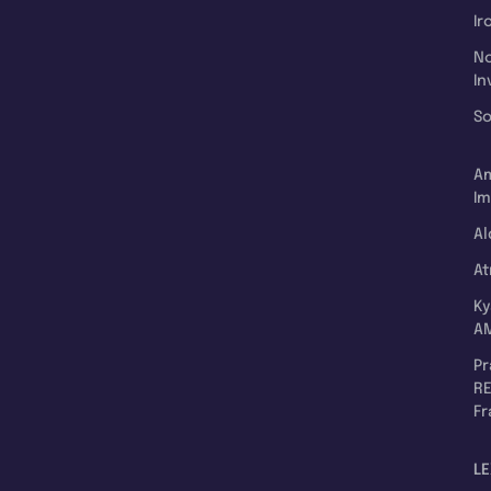
Ir
N
In
So
A
Im
Al
A
K
A
P
RE
F
LE