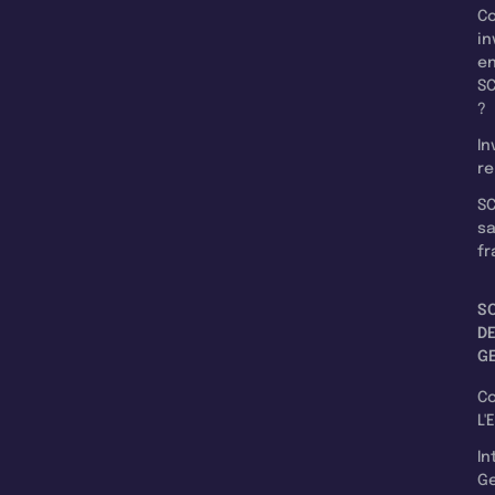
C
in
e
SC
?
In
re
SC
s
fr
S
D
G
C
L'
In
Ge