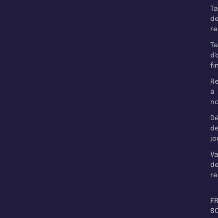
T
d
r
T
d'
fi
Re
à
n
Dé
d
jo
Va
d
re
F
SC