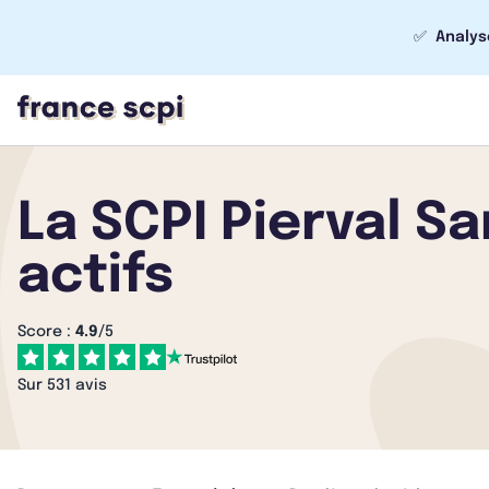
✅
Analys
La SCPI Pierval S
actifs
Score :
4.9
/5
Sur 531 avis