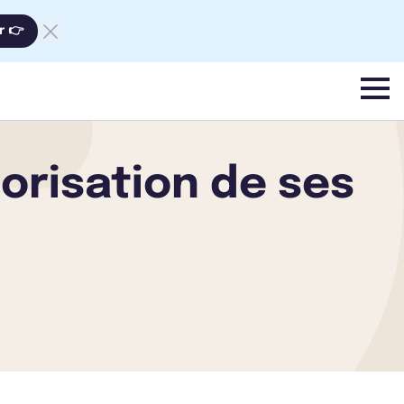
r 👉
menu
lorisation de ses