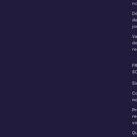
n
Dé
d
jo
Va
d
re
F
SC
Si
C
n
Pr
re
v
Qu