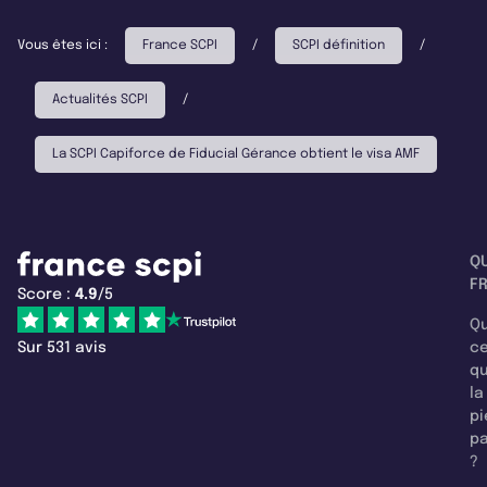
Vous êtes ici :
France SCPI
/
SCPI définition
/
Actualités SCPI
/
La SCPI Capiforce de Fiducial Gérance obtient le visa AMF
Q
F
Score :
4.9
/5
Qu
Sur 531 avis
c
q
la
pi
pa
?