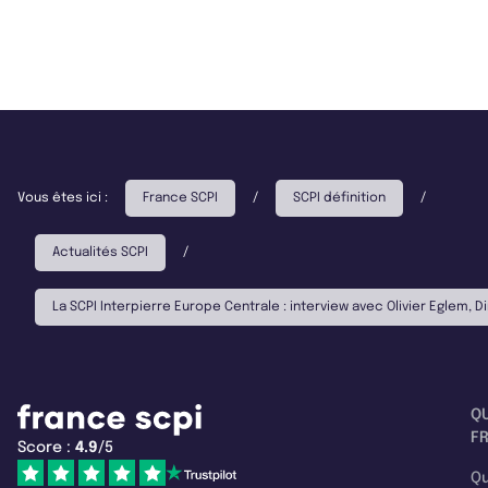
Vous êtes ici :
France SCPI
/
SCPI définition
/
Actualités SCPI
/
La SCPI Interpierre Europe Centrale : interview avec Olivier Eglem
Q
F
Score :
4.9
/5
Qu