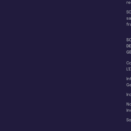
re
SC
s
fr
S
D
G
C
L'
In
Ge
Ir
N
In
So