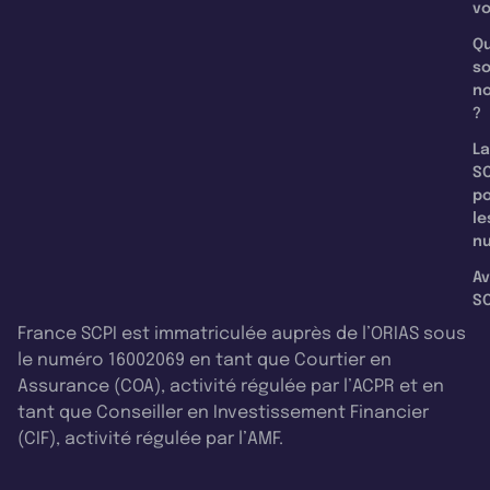
v
Qu
s
n
?
La
SC
p
le
nu
Av
SC
France SCPI est immatriculée auprès de l’ORIAS sous
le numéro 16002069 en tant que Courtier en
Assurance (COA), activité régulée par l’ACPR et en
tant que Conseiller en Investissement Financier
(CIF), activité régulée par l’AMF.