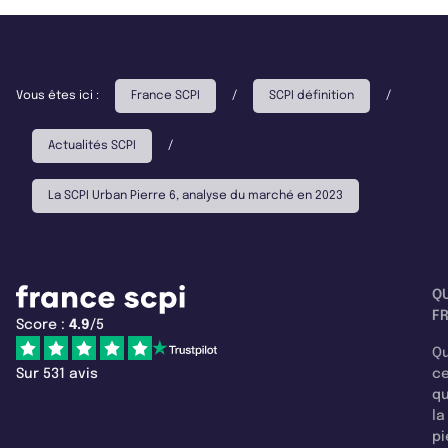
Vous êtes ici :
France SCPI
/
SCPI définition
/
Actualités SCPI
/
La SCPI Urban Pierre 6, analyse du marché en 2023
Q
F
Score :
4.9
/5
Qu
Sur 531 avis
c
q
la
pi