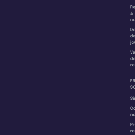
Re
à
n
Dé
d
jo
Va
d
re
F
SC
Si
C
n
Pr
re