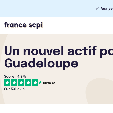
✅
Analys
Un nouvel actif p
Guadeloupe
Score :
4.9
/5
Sur 531 avis