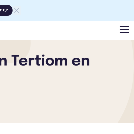
r 👉
menu
on Tertiom en