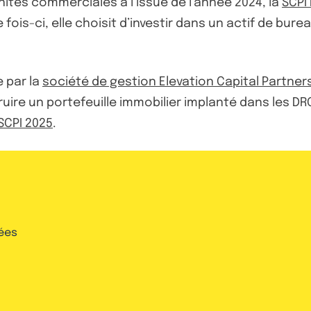
ités commerciales à l’issue de l’année 2024, la
SCPI
fois-ci, elle choisit d’investir dans un actif de bur
e par la
société de gestion Elevation Capital Partner
struire un portefeuille immobilier implanté dans les
SCPI 2025
.
ées