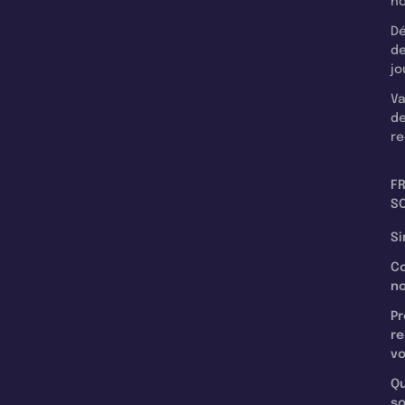
n
Dé
d
jo
Va
d
re
F
SC
Si
C
n
Pr
re
v
Qu
s