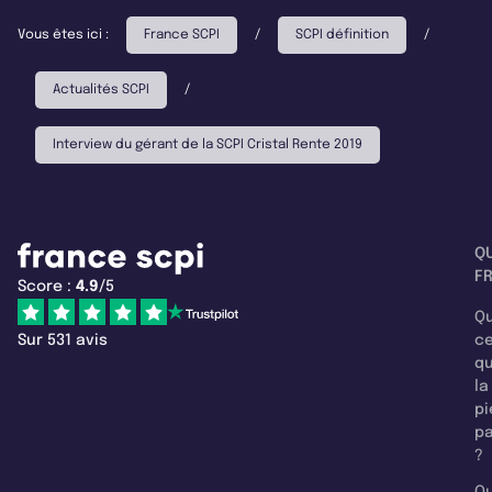
Vous êtes ici :
France SCPI
/
SCPI définition
/
Actualités SCPI
/
Interview du gérant de la SCPI Cristal Rente 2019
Q
F
Score :
4.9
/5
Qu
Sur 531 avis
c
q
la
pi
pa
?
Qu