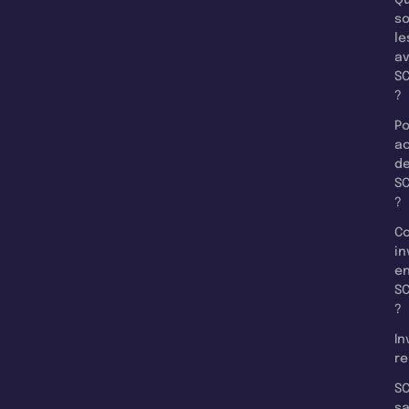
so
le
a
SC
?
Po
a
d
SC
?
C
in
e
SC
?
In
re
SC
s