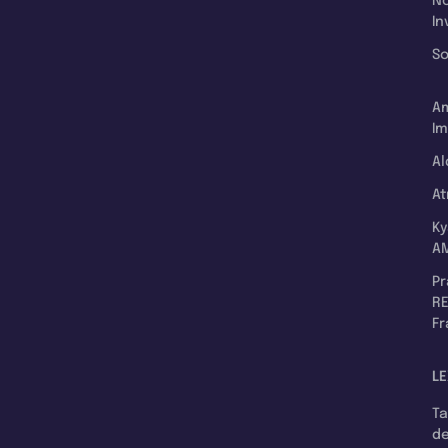
N
In
So
A
Im
Al
A
K
A
P
RE
F
LE
T
d