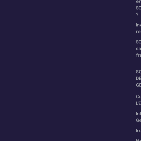
e
SC
?
In
re
SC
s
fr
S
D
G
C
L'
In
Ge
Ir