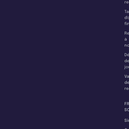
r
T
d'
fi
Re
à
n
Dé
d
jo
Va
d
re
F
SC
Si