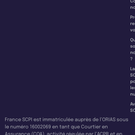
C
n
Pr
re
v
Qu
s
n
?
La
SC
p
le
nu
Av
SC
France SCPI est immatriculée auprès de l’ORIAS sous
le numéro 16002069 en tant que Courtier en
Assurance (COA), activité régulée par l’ACPR et en