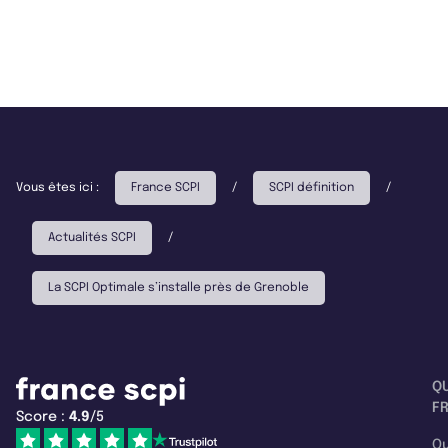
Vous êtes ici :
France SCPI
/
SCPI définition
/
Actualités SCPI
/
La SCPI Optimale s’installe près de Grenoble
Q
F
Score :
4.9
/5
Qu