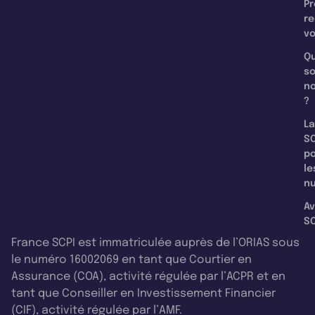
Pr
re
v
Qu
s
n
?
La
SC
p
le
nu
Av
SC
France SCPI est immatriculée auprès de l’ORIAS sous
le numéro 16002069 en tant que Courtier en
Assurance (COA), activité régulée par l’ACPR et en
tant que Conseiller en Investissement Financier
(CIF), activité régulée par l’AMF.