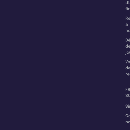
d'
fi
Re
à
n
Dé
d
jo
Va
d
re
F
SC
Si
C
n