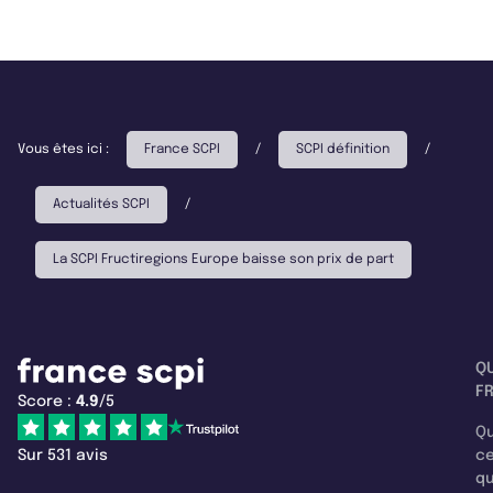
Vous êtes ici :
France SCPI
/
SCPI définition
/
Actualités SCPI
/
La SCPI Fructiregions Europe baisse son prix de part
Q
F
Score :
4.9
/5
Qu
Sur 531 avis
c
q