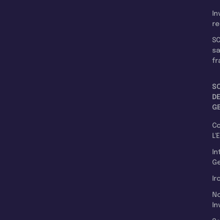
In
re
SC
s
fr
S
D
G
C
L'
In
Ge
Ir
N
In