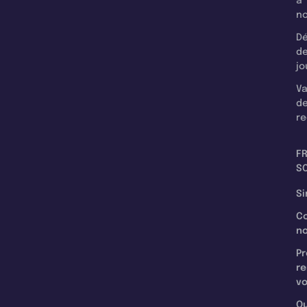
à
n
Dé
d
jo
Va
d
re
F
SC
Si
C
n
Pr
re
v
Qu