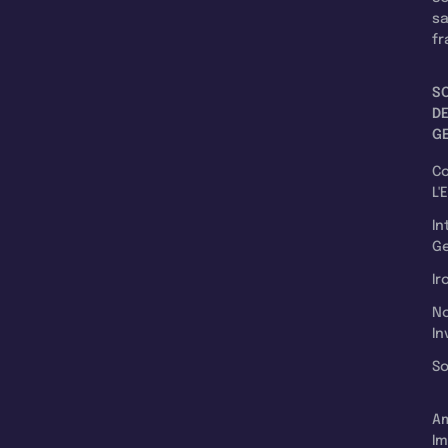
s
fr
S
D
G
C
L'
In
Ge
Ir
N
In
So
A
Im