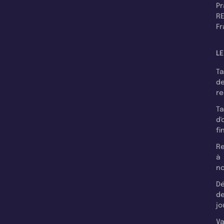
P
RE
F
LE
T
d
r
T
d'
fi
Re
à
n
Dé
d
jo
Va