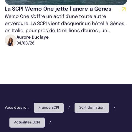
La SCPI Wemo One jette l’ancre à Gênes
Wemo One s'offre un actif d'une toute autre
envergure. La SCPI vient d'acquérir un hôtel à Gênes,
en Italie, pour près de 14 millions d'euros ; un
montant qui fait entorse avec ses...
Aurore Duclaye
04/08/26
Vous êtes ici :
France SCPI
/
SCPI définition
/
Actualités SCPI
/