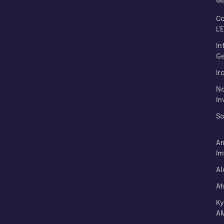
G
C
L'
In
Ge
Ir
N
In
So
A
Im
Al
A
K
A