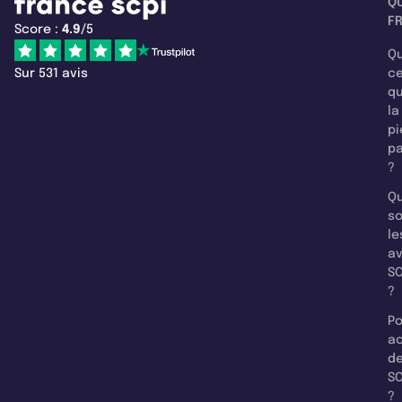
Q
F
Score :
4.9
/5
Qu
Sur 531 avis
c
q
la
pi
pa
?
Qu
so
le
a
SC
?
Po
a
d
SC
?