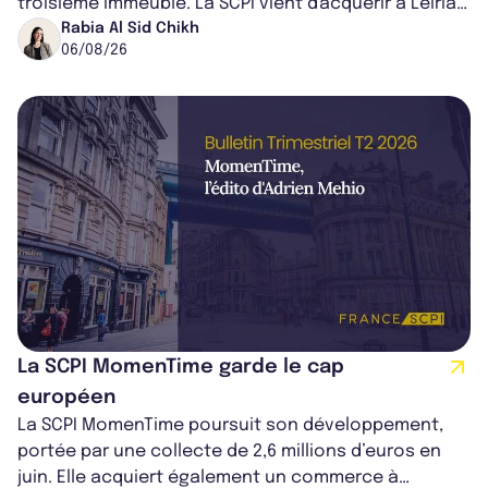
troisième immeuble. La SCPI vient d'acquérir à Leiria,
dans le centre du pays, un établis...
Rabia Al Sid Chikh
06/08/26
La SCPI MomenTime garde le cap
européen
La SCPI MomenTime poursuit son développement,
portée par une collecte de 2,6 millions d’euros en
juin. Elle acquiert également un commerce à