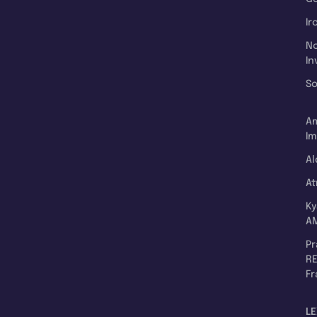
Ir
N
In
So
A
Im
Al
A
K
A
P
RE
F
LE