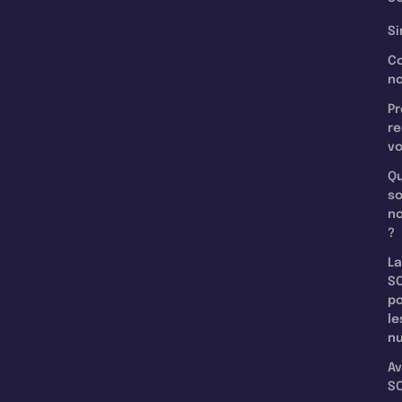
Si
C
n
Pr
re
v
Qu
s
n
?
La
SC
p
le
nu
Av
SC