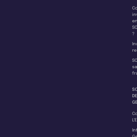
C
in
e
SC
?
In
re
SC
s
fr
S
D
G
C
L'
In
Ge