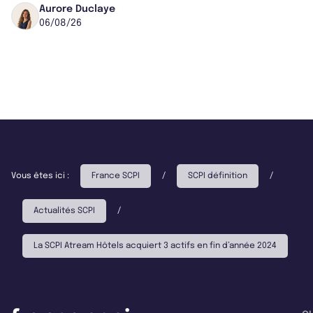
Worcester, place une plateforme logisti...
Aurore Duclaye
06/08/26
Vous êtes ici :
France SCPI
/
SCPI définition
/
Actualités SCPI
/
La SCPI Atream Hôtels acquiert 3 actifs en fin d’année 2024