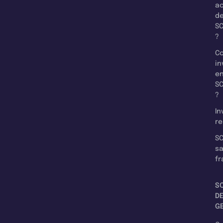
a
d
SC
?
C
in
e
SC
?
In
re
SC
s
fr
S
D
G