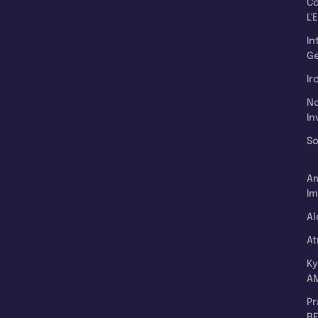
C
L'
In
Ge
Ir
N
In
So
A
Im
Al
A
K
A
P
RE