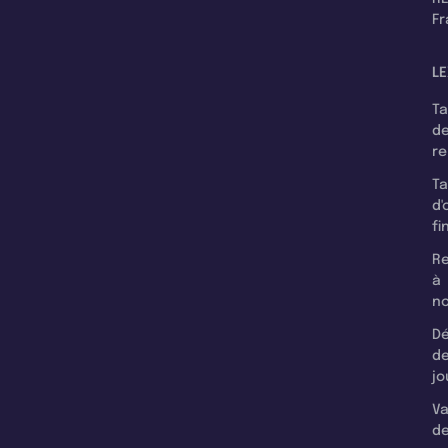
F
LE
T
d
r
T
d'
fi
Re
à
n
Dé
d
jo
Va
d