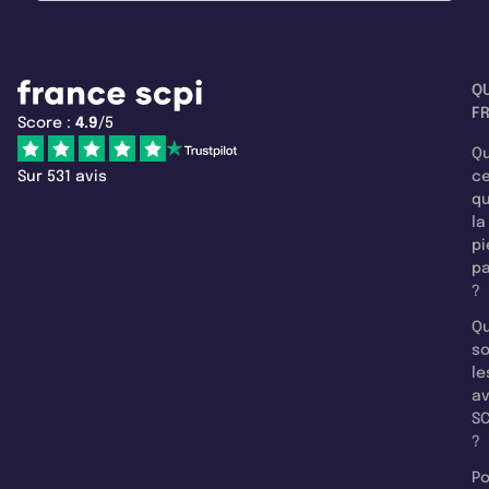
Q
F
Score :
4.9
/5
Qu
Sur 531 avis
c
q
la
pi
pa
?
Qu
so
le
a
SC
?
Po