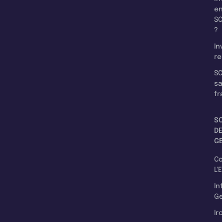
e
SC
?
In
re
SC
s
fr
S
D
G
C
L'
In
Ge
Ir