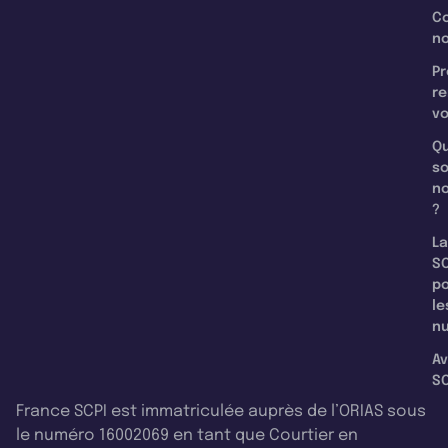
C
n
Pr
re
v
Qu
s
n
?
La
SC
p
le
nu
Av
SC
France SCPI est immatriculée auprès de l’ORIAS sous
le numéro 16002069 en tant que Courtier en