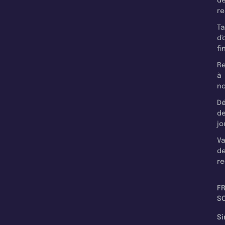
d
r
T
d'
fi
Re
à
n
Dé
d
jo
Va
d
re
F
SC
Si