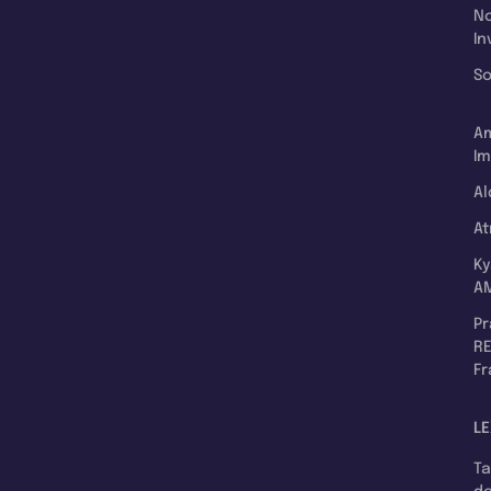
N
In
So
A
Im
Al
A
K
A
P
RE
F
LE
T