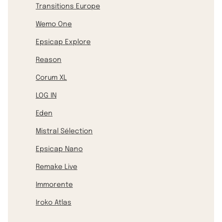
Transitions Europe
Wemo One
Epsicap Explore
Reason
Corum XL
LOG IN
Eden
Mistral Sélection
Epsicap Nano
Remake Live
Immorente
Iroko Atlas