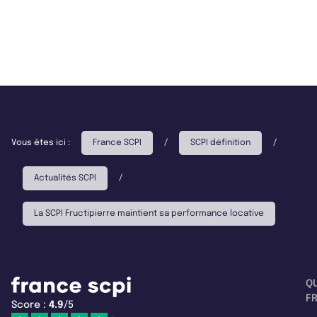
Vous êtes ici :
France SCPI
/
SCPI définition
/
Actualités SCPI
/
La SCPI Fructipierre maintient sa performance locative
Q
F
Score :
4.9
/5