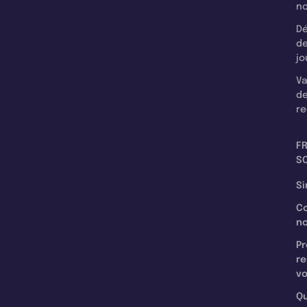
n
Dé
d
jo
Va
d
re
F
SC
Si
C
n
Pr
re
v
Qu