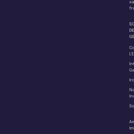
s
fr
S
D
G
C
L'
In
Ge
Ir
N
In
So
A
Im