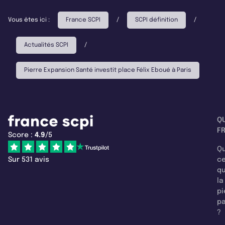
Vous êtes ici :
France SCPI
/
SCPI définition
/
Actualités SCPI
/
Pierre Expansion Santé investit place Félix Eboué à Paris
Q
F
Score :
4.9
/5
Qu
Sur 531 avis
c
q
la
pi
pa
?