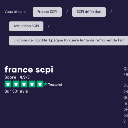
Vous êtes ici :
France SCPI
/
SCPI définition
/
Actualités SCPI
/
En crise de liquidité, Epargne Foncière tente de retrouver de l’air
Q
F
Score :
4.9
/5
Qu
Sur 531 avis
c
q
la
pi
pa
?