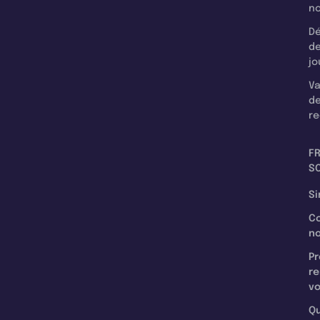
n
Dé
d
jo
Va
d
re
F
SC
Si
C
n
Pr
re
v
Qu