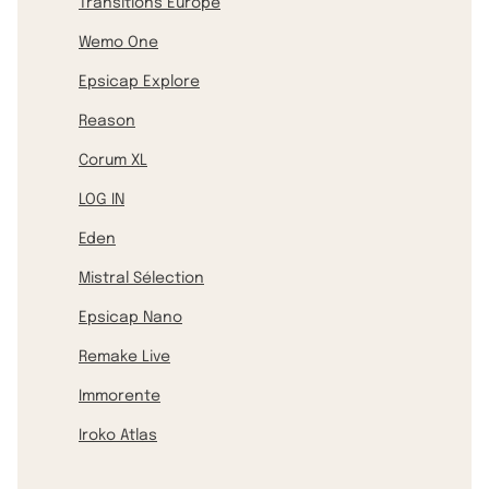
Transitions Europe
Wemo One
Epsicap Explore
Reason
Corum XL
LOG IN
Eden
Mistral Sélection
Epsicap Nano
Remake Live
Immorente
Iroko Atlas