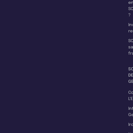
e
SC
?
In
re
SC
s
fr
S
D
G
C
L'
In
Ge
Ir