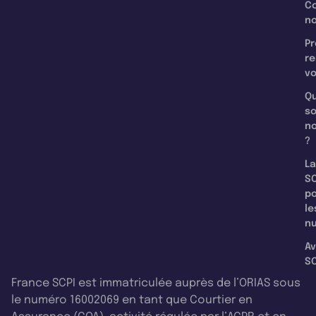
C
n
Pr
re
v
Qu
s
n
?
La
SC
p
le
nu
Av
SC
France SCPI est immatriculée auprès de l’ORIAS sous
le numéro 16002069 en tant que Courtier en