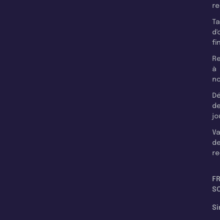
r
T
d'
fi
Re
à
n
Dé
d
jo
Va
d
re
F
SC
Si