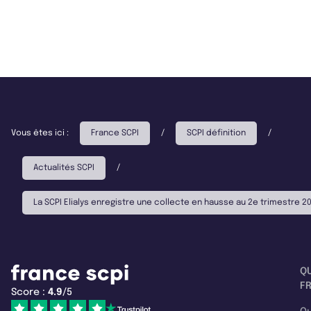
Vous êtes ici :
France SCPI
/
SCPI définition
/
Actualités SCPI
/
La SCPI Elialys enregistre une collecte en hausse au 2e trimestre 2
Q
F
Score :
4.9
/5