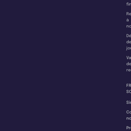
fi
Re
à
n
Dé
d
jo
Va
d
re
F
SC
Si
C
n
Pr