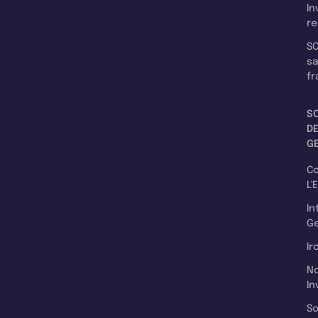
In
re
SC
s
fr
S
D
G
C
L'
In
Ge
Ir
N
In
So