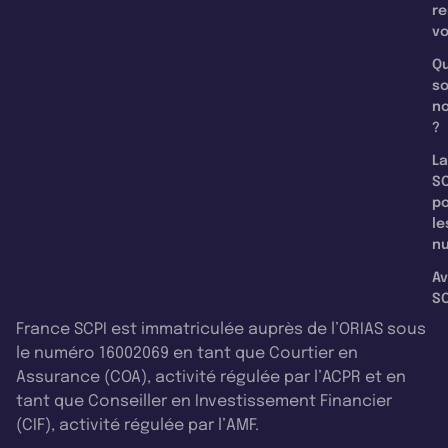
re
v
Qu
s
n
?
La
SC
p
le
nu
Av
SC
France SCPI est immatriculée auprès de l’ORIAS sous
le numéro 16002069 en tant que Courtier en
Assurance (COA), activité régulée par l’ACPR et en
tant que Conseiller en Investissement Financier
(CIF), activité régulée par l’AMF.