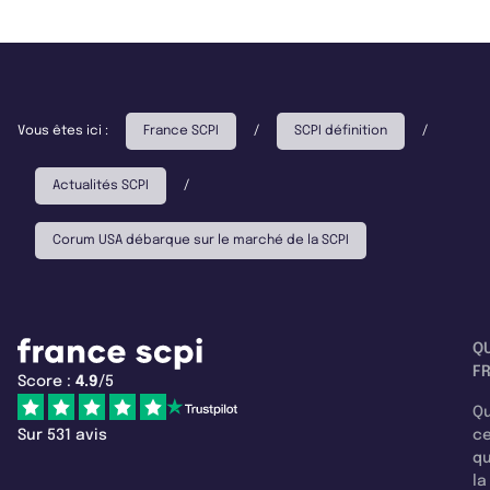
Vous êtes ici :
France SCPI
/
SCPI définition
/
Actualités SCPI
/
Corum USA débarque sur le marché de la SCPI
Q
F
Score :
4.9
/5
Qu
Sur 531 avis
c
q
la