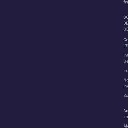
fr
S
D
G
C
L'
In
Ge
Ir
N
In
So
A
Im
Al