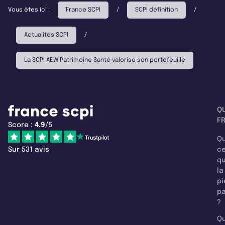
Vous êtes ici :
France SCPI
/
SCPI définition
/
Actualités SCPI
/
La SCPI AEW Patrimoine Santé valorise son portefeuille
Q
F
Score :
4.9
/5
Qu
Sur 531 avis
c
q
la
pi
pa
?
Qu