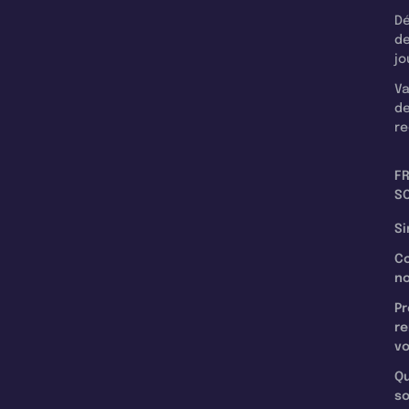
Dé
d
jo
Va
d
re
F
SC
Si
C
n
Pr
re
v
Qu
s