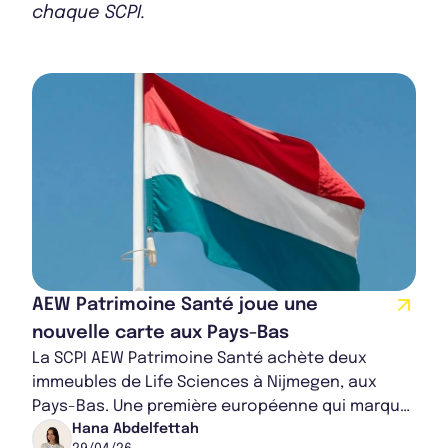
Bulletin 2024 T4
chaque SCPI.
Bulletin 2024 T3
Bulletin 2024 T2
Bulletin 2024 T1
AEW Patrimoine Santé joue une
nouvelle carte aux Pays-Bas
La SCPI AEW Patrimoine Santé achète deux
immeubles de Life Sciences à Nijmegen, aux
Bulletin 2023 T4
Pays-Bas. Une première européenne qui marque
aussi l'entrée de la SCPI dans une nouvelle
Hana Abdelfettah