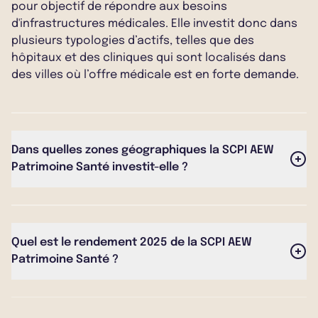
pour objectif de répondre aux besoins
d'infrastructures médicales. Elle investit donc dans
plusieurs typologies d’actifs, telles que des
hôpitaux et des cliniques qui sont localisés dans
des villes où l’offre médicale est en forte demande.
Dans quelles zones géographiques la SCPI AEW
Patrimoine Santé investit-elle ?
La SCPI AEW Patrimoine Santé cible le marché
français. Elle souhaite également apporter une
dimension internationale dans la zone euro à son
Quel est le rendement 2025 de la SCPI AEW
portefeuille.
Patrimoine Santé ?
Elle affiche un taux de distribution de 4,2% pour
l'année 2025, en dessous de la moyenne du marché