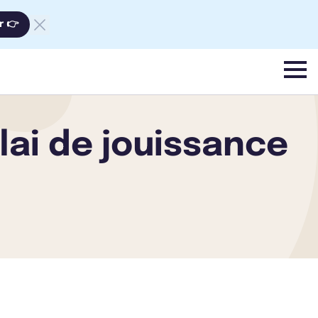
r 👉
menu
lai de jouissance