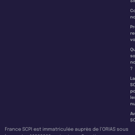
Si
C
n
Pr
re
v
Qu
s
n
?
La
SC
p
le
nu
Av
SC
France SCPI est immatriculée auprès de l’ORIAS sous