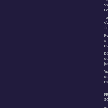
d
r
T
d'
fi
Re
à
n
Dé
d
jo
Va
d
re
F
SC