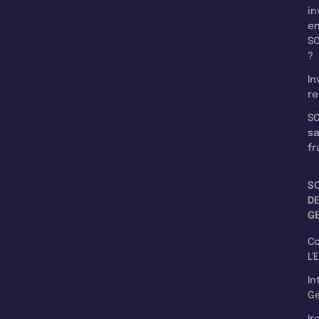
in
e
SC
?
In
re
SC
s
fr
S
D
G
C
L'
In
Ge
Ir