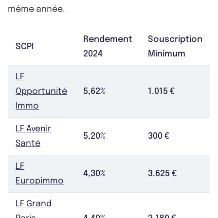
même année.
Rendement
Souscription
SCPI
2024
Minimum
LF
Opportunité
5,62%
1.015 €
Immo
LF Avenir
5,20%
300 €
Santé
LF
4,30%
3.625 €
Europimmo
LF Grand