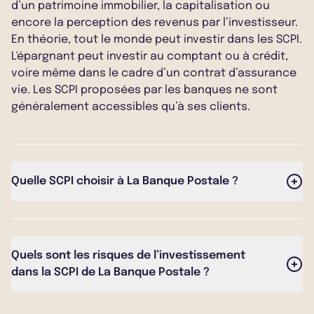
d’un patrimoine immobilier, la capitalisation ou
encore la perception des revenus par l’investisseur.
En théorie, tout le monde peut investir dans les SCPI.
L'épargnant peut investir au comptant ou à crédit,
voire même dans le cadre d’un contrat d’assurance
vie. Les SCPI proposées par les banques ne sont
généralement accessibles qu’à ses clients.
Quelle SCPI choisir à La Banque Postale ?
Le portefeuille de La Banque Postale est composé
d'une seule SCPI : Laffitte Pierre. Chaque épargnant
doit choisir son investissement en fonction de sa
Quels sont les risques de l’investissement
situation personnelle et de son apport en capital. Il
dans la SCPI de La Banque Postale ?
est possible pour celui-ci de prendre rendez-vous
avec un conseiller France SCPI et ainsi de choisir le
Il existe des risques inhérents à l'investissement en
meilleur investissement en SCPI.