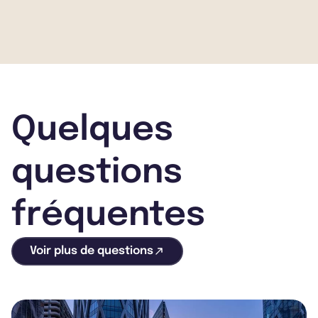
SCPI, comme dans tout placement immobilier. En
voici les principaux : La non-garantie du rendement,
rien ne peut garantir un revenu stable, La liquidité, la
fiscalité, La non-garantie du prix de part.
Néanmoins, la stratégie de gestion adoptée par AEW
Ciloger vise à réduire ces risques par la
diversification de ses actifs.
Quelques
questions
fréquentes
Voir plus de questions