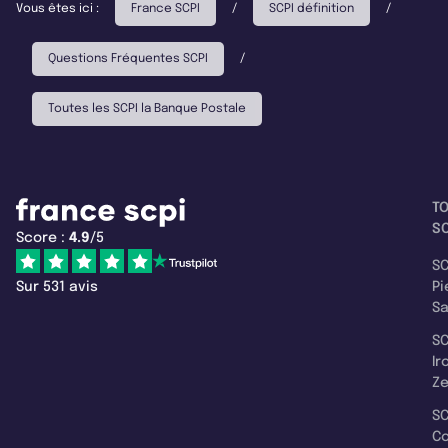
Vous êtes ici :
France SCPI
/
SCPI définition
/
Questions Fréquentes SCPI
/
Toutes les SCPI la Banque Postale
T
SC
Score :
4.9
/5
SC
Sur 531 avis
Pi
S
SC
Ir
Z
SC
C