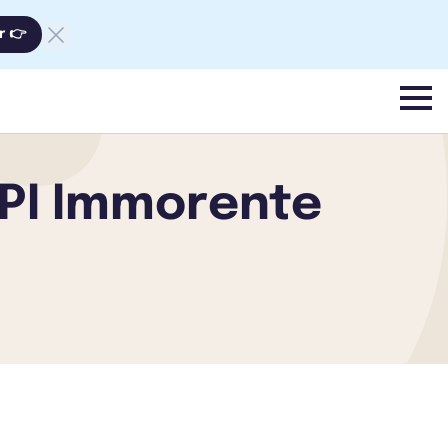
r 👉
menu
CPI Immorente