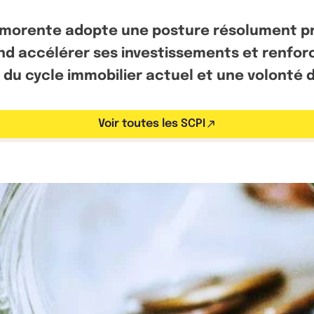
mmorente adopte une posture résolument pro
tend accélérer ses investissements et renfo
u cycle immobilier actuel et une volonté d’
Voir toutes les SCPI