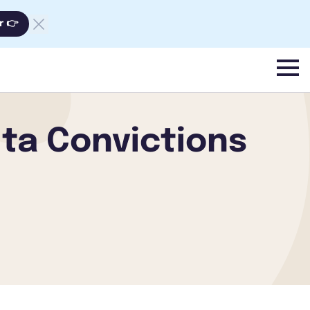
r 👉
menu
lta Convictions