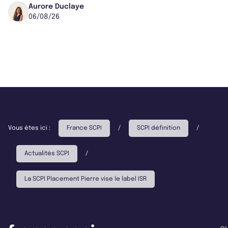
Worcester, place une plateforme logisti...
Aurore Duclaye
06/08/26
Vous êtes ici :
France SCPI
/
SCPI définition
/
Actualités SCPI
/
La SCPI Placement Pierre vise le label ISR