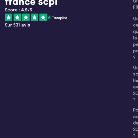
Q
F
Score :
4.9
/5
Qu
Sur 531 avis
c
q
la
pi
pa
?
Qu
so
le
a
SC
?
Po
a
d
SC
?