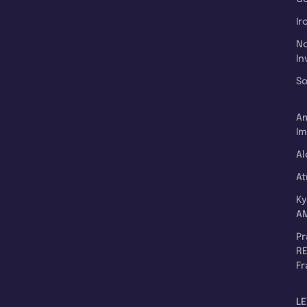
Ir
N
In
So
A
Im
Al
A
K
A
P
RE
F
LE