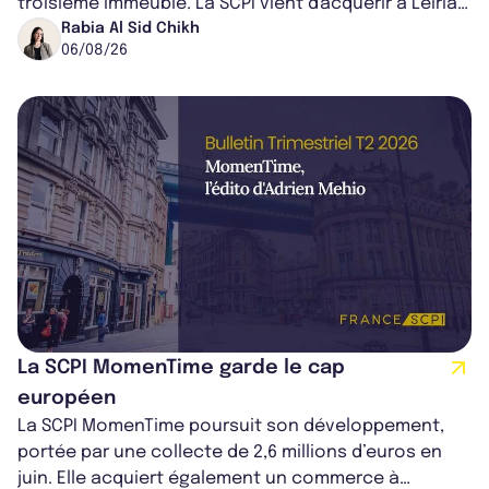
troisième immeuble. La SCPI vient d'acquérir à Leiria,
dans le centre du pays, un établis...
Rabia Al Sid Chikh
06/08/26
La SCPI MomenTime garde le cap
européen
La SCPI MomenTime poursuit son développement,
portée par une collecte de 2,6 millions d’euros en
juin. Elle acquiert également un commerce à