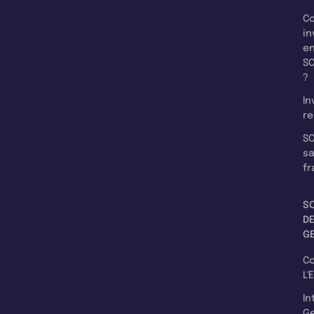
C
in
e
SC
?
In
re
SC
s
fr
S
D
G
C
L'
In
Ge