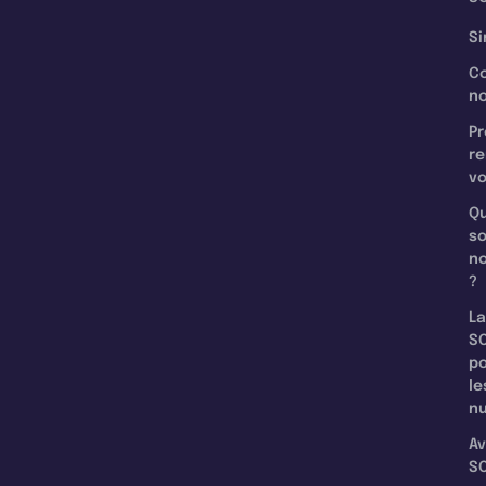
Si
C
n
Pr
re
v
Qu
s
n
?
La
SC
p
le
nu
Av
SC