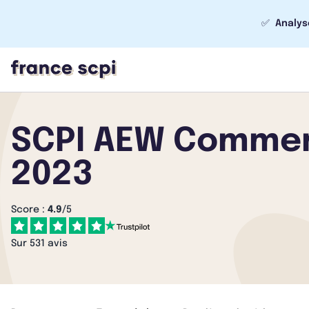
✅
Analys
SCPI AEW Commerc
2023
Score :
4.9
/5
Sur 531 avis