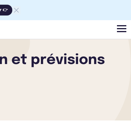
r 👉
menu
 et prévisions