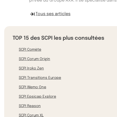
privée du Groupe AXA. Il se spécialise dans
Tous ses articles
TOP 15 des SCPI les plus consultées
SCPI Comète
SCPI Corum Origin
SCPI Iroko Zen
SCPI Transitions Europe
SCPI Wemo One
SCPI Epsicap Explore
SCPI Reason
SCPI Corum XL