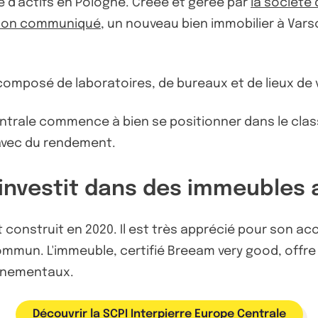
e d’actifs en Pologne. Créée et gérée par
la société
son communiqué
, un nouveau bien immobilier à Varso
st composé de laboratoires, de bureaux et de lieux de 
Centrale commence à bien se positionner dans le cl
avec du rendement.
 investit dans des immeubles 
t construit en 2020. Il est très apprécié pour son acc
mmun. L'immeuble, certifié Breeam very good, offre 
onnementaux.
Découvrir la SCPI Interpierre Europe Centrale