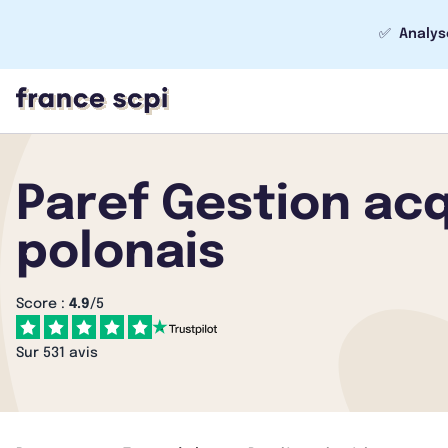
✅
Analys
Paref Gestion acq
polonais
Score :
4.9
/5
Sur 531 avis