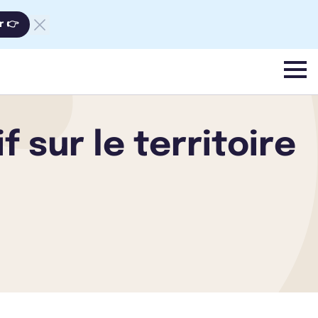
r 👉
menu
 sur le territoire