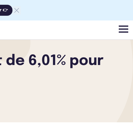
r 👉
menu
 de 6,01% pour