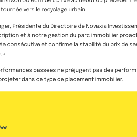
t ainsi son objectif de 6% fixé au début du précéden
tournée vers le recyclage urbain.
eger, Présidente du Directoire de Novaxia Investisseme
tion et à notre gestion du parc immobilier proacti
e consécutive et confirme la stabilité du prix de se
 »
performances passées ne préjugent pas des performa
 projeter dans ce type de placement immobilier.
ées