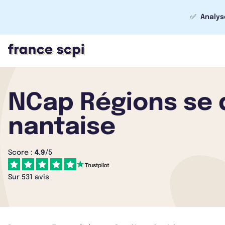
✅
Analys
NCap Régions se 
nantaise
Score :
4.9
/5
Sur 531 avis