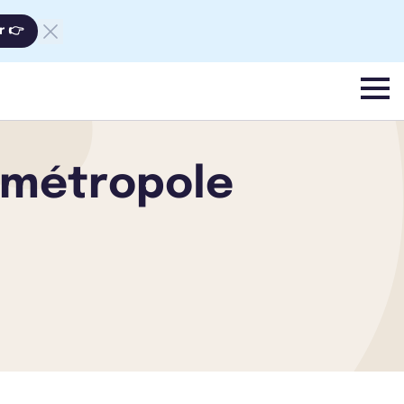
r 👉
menu
 métropole