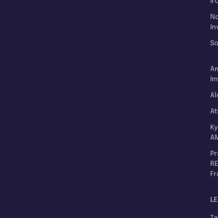
Ir
N
In
So
A
Im
Al
A
K
A
P
RE
F
LE
T