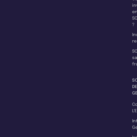
in
e
SC
?
In
re
SC
s
fr
S
D
G
C
L'
In
Ge