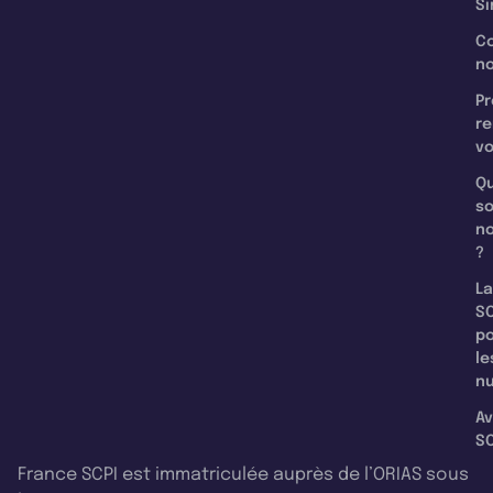
Si
C
n
Pr
re
v
Qu
s
n
?
La
SC
p
le
nu
Av
SC
France SCPI est immatriculée auprès de l’ORIAS sous