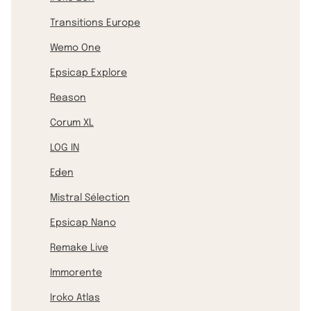
Transitions Europe
Wemo One
Epsicap Explore
Reason
Corum XL
LOG IN
Eden
Mistral Sélection
Epsicap Nano
Remake Live
Immorente
Iroko Atlas