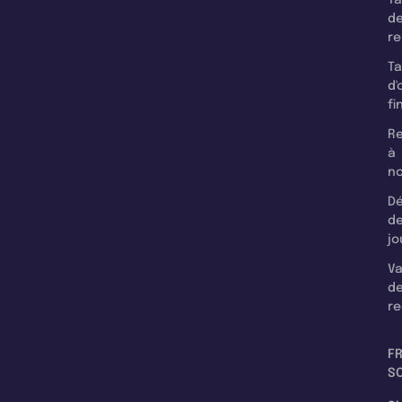
d
r
T
d'
fi
Re
à
n
Dé
d
jo
Va
d
re
F
SC