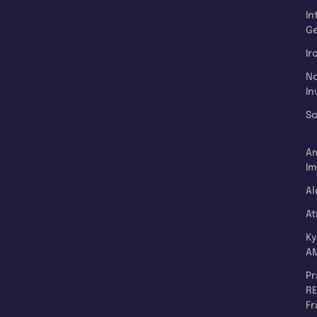
In
Ge
Ir
N
In
So
A
Im
Al
A
K
A
P
RE
F