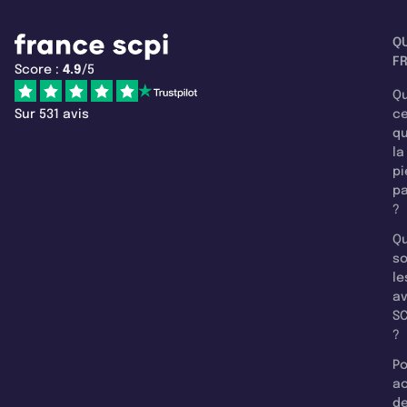
Q
F
Score :
4.9
/5
Qu
Sur 531 avis
c
q
la
pi
pa
?
Qu
so
le
a
SC
?
Po
a
d