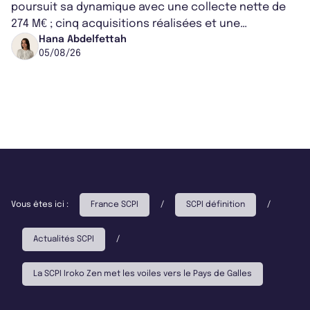
poursuit sa dynamique avec une collecte nette de
274 M€ ; cinq acquisitions réalisées et une
capitalisation portée à 1,38 Md€....
Hana Abdelfettah
05/08/26
Vous êtes ici :
France SCPI
/
SCPI définition
/
Actualités SCPI
/
La SCPI Iroko Zen met les voiles vers le Pays de Galles