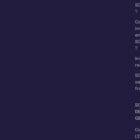
SC
?
C
in
e
SC
?
In
re
SC
s
fr
S
D
G
C
L'