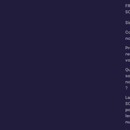
F
SC
Si
C
n
Pr
re
v
Qu
s
n
?
La
SC
p
le
nu