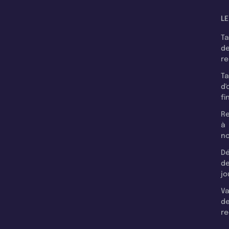
LE
T
d
r
T
d'
fi
Re
à
n
Dé
d
jo
Va
d
re