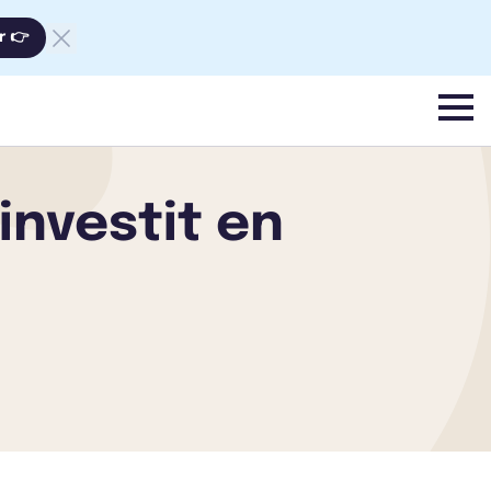
r 👉
menu
investit en