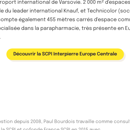
éroport international de Varsovie. 2 000 m² d'espac
ale du leader international Knauf, et Technicolor (s
i compte également 455 mètres carrés d'espace com
cialisée dans la parapharmacie, très présente en Eu
.
Découvrir la SCPI Interpierre Europe Centrale
Gestion depuis 2008, Paul Bourdois travaille comme consu
 la SCPI et cofonde France SCPI en 2015 avec...