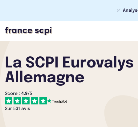
✅
Analys
La SCPI Eurovalys 
Allemagne
Score :
4.9
/5
Sur 531 avis