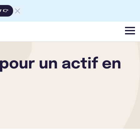
r 👉
menu
 pour un actif en