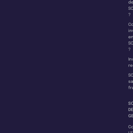
d
SC
?
C
in
e
SC
?
In
re
SC
s
fr
S
D
G
C