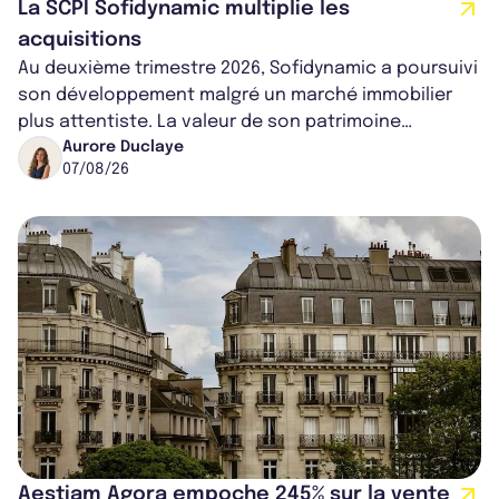
La SCPI Sofidynamic multiplie les
acquisitions
Au deuxième trimestre 2026, Sofidynamic a poursuivi
son développement malgré un marché immobilier
plus attentiste. La valeur de son patrimoine
progresse de 3,8% à périmètre constan...
Aurore Duclaye
07/08/26
Aestiam Agora empoche 245% sur la vente