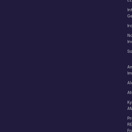
L'
In
Ge
Ir
N
In
So
A
Im
Al
A
K
A
P
RE
F