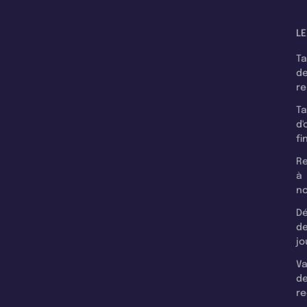
LE
T
d
r
T
d'
fi
Re
à
n
Dé
d
jo
Va
d
re