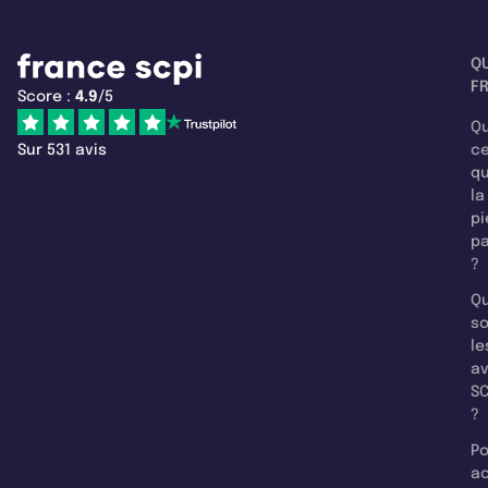
Q
F
Score :
4.9
/5
Qu
Sur 531 avis
c
q
la
pi
pa
?
Qu
so
le
a
SC
?
Po
a