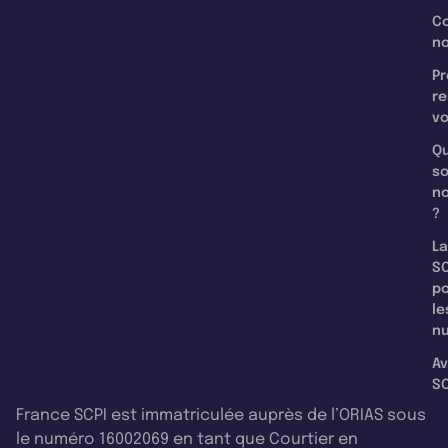
C
n
Pr
re
v
Qu
s
n
?
La
SC
p
le
nu
Av
SC
France SCPI est immatriculée auprès de l’ORIAS sous
le numéro 16002069 en tant que Courtier en