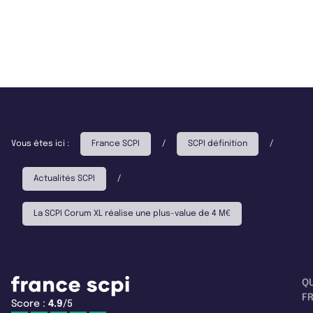
Vous êtes ici :
France SCPI
/
SCPI définition
/
Actualités SCPI
/
La SCPI Corum XL réalise une plus-value de 4 M€
Q
F
Score :
4.9
/5