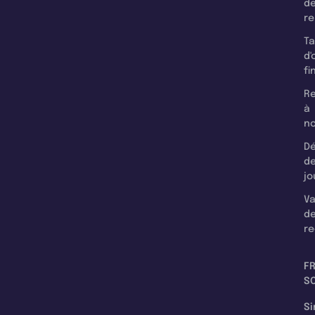
d
r
T
d'
fi
Re
à
n
Dé
d
jo
Va
d
re
F
SC
Si