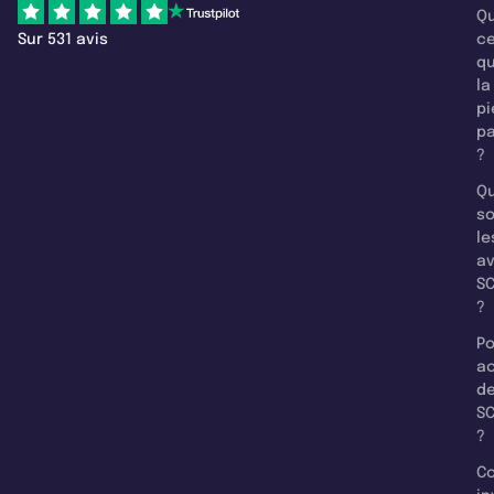
Qu
Sur 531 avis
c
q
la
pi
pa
?
Qu
so
le
a
SC
?
Po
a
d
SC
?
C