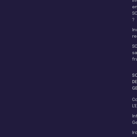
in
e
SC
?
In
re
SC
s
fr
S
D
G
C
L'
In
Ge
Ir