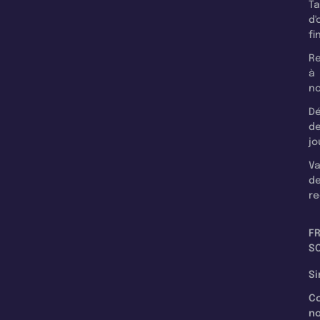
T
d'
fi
Re
à
n
Dé
d
jo
Va
d
re
F
SC
Si
C
n