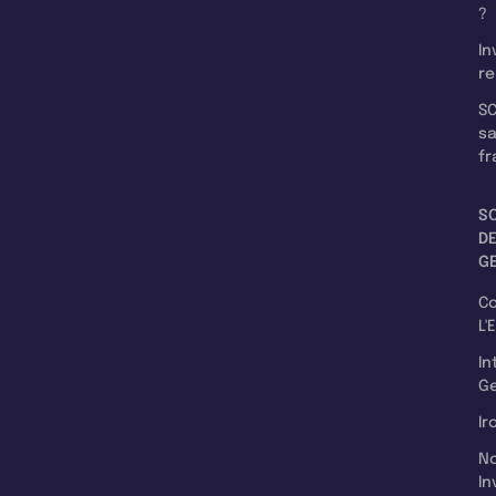
?
In
re
SC
s
fr
S
D
G
C
L'
In
Ge
Ir
N
In