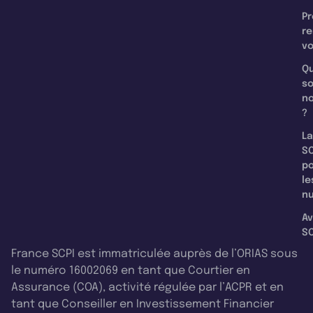
Pr
re
v
Qu
s
n
?
La
SC
p
le
nu
Av
SC
France SCPI est immatriculée auprès de l’ORIAS sous
le numéro 16002069 en tant que Courtier en
Assurance (COA), activité régulée par l’ACPR et en
tant que Conseiller en Investissement Financier