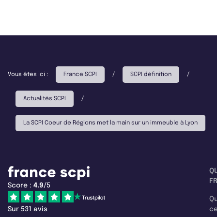
Vous êtes ici :
France SCPI
/
SCPI définition
/
Actualités SCPI
/
La SCPI Coeur de Régions met la main sur un immeuble à Lyon
Q
F
Score :
4.9
/5
Qu
Sur 531 avis
c