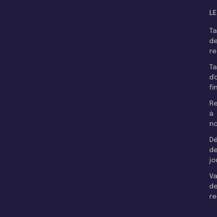
LE
T
d
r
T
d'
fi
Re
à
n
Dé
d
jo
Va
d
re