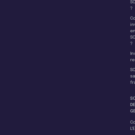
SC
?
C
in
e
SC
?
In
re
SC
s
fr
S
D
G
C
L'