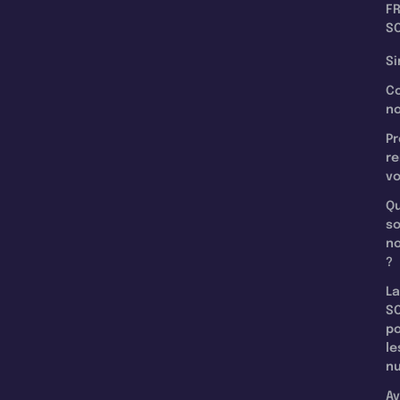
F
SC
Si
C
n
Pr
re
v
Qu
s
n
?
La
SC
p
le
nu
Av