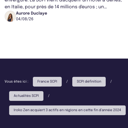
envergure. La SCPI vient d'acquérir un hôtel à Gênes,
en Italie, pour près de 14 millions d'euros ; un
montant qui fait entorse avec ses...
Aurore Duclaye
04/08/26
Vous êtes ici :
France SCPI
/
SCPI définition
/
Actualités SCPI
/
Iroko Zen acquiert 3 actifs en régions en cette fin d’année 2024