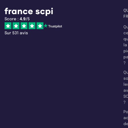
Q
F
Score :
4.9
/5
Qu
Sur 531 avis
c
q
la
pi
pa
?
Qu
so
le
a
SC
?
Po
a
d