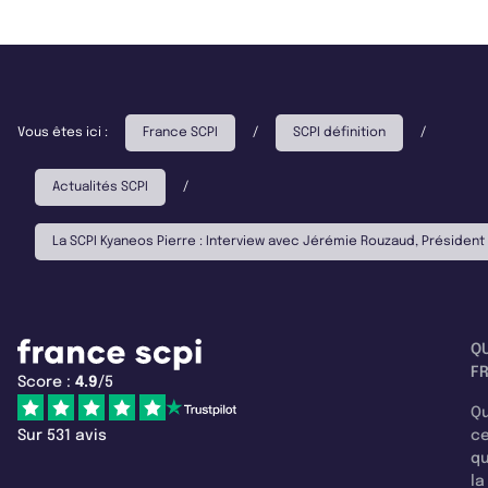
Vous êtes ici :
France SCPI
/
SCPI définition
/
Actualités SCPI
/
La SCPI Kyaneos Pierre : Interview avec Jérémie Rouzaud, Présiden
Q
F
Score :
4.9
/5
Qu
Sur 531 avis
c
q
la