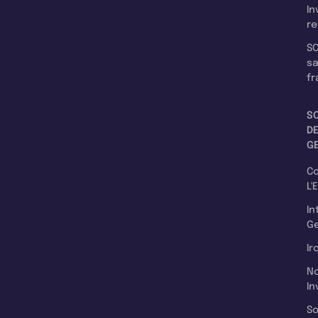
In
re
SC
s
fr
S
D
G
C
L'
In
Ge
Ir
N
In
So