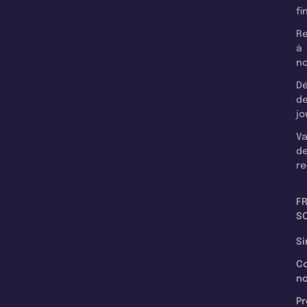
fi
Re
à
n
Dé
d
jo
Va
d
re
F
SC
Si
C
n
Pr