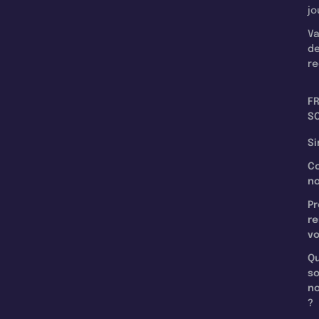
jo
Va
d
re
F
SC
Si
C
n
Pr
re
v
Qu
s
n
?