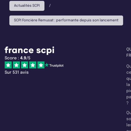
Actualités SCPI
/
SCPI Foncière Remusat : performante depuis son lancement
Q
F
Score :
4.9
/5
Qu
Sur 531 avis
c
q
la
pi
pa
?
Qu
so
le