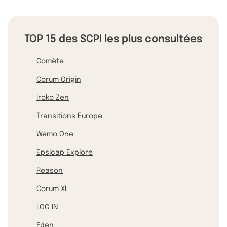
TOP 15 des SCPI les plus consultées
Comète
Corum Origin
Iroko Zen
Transitions Europe
Wemo One
Epsicap Explore
Reason
Corum XL
LOG IN
Eden