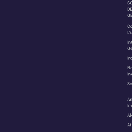
S
D
G
C
L'
In
Ge
Ir
N
In
So
A
Im
Al
A