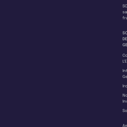
SC
s
fr
S
D
G
C
L'
In
Ge
Ir
N
In
So
A