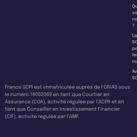
Qu
s
n
?
La
SC
p
le
nu
Av
SC
France SCPI est immatriculée auprès de l’ORIAS sous
le numéro 16002069 en tant que Courtier en
Assurance (COA), activité régulée par l’ACPR et en
tant que Conseiller en Investissement Financier
(CIF), activité régulée par l’AMF.