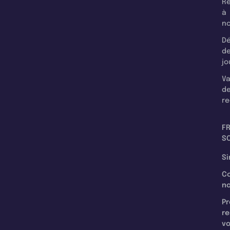
Re
à
n
Dé
d
jo
Va
d
re
F
SC
Si
C
n
Pr
re
v