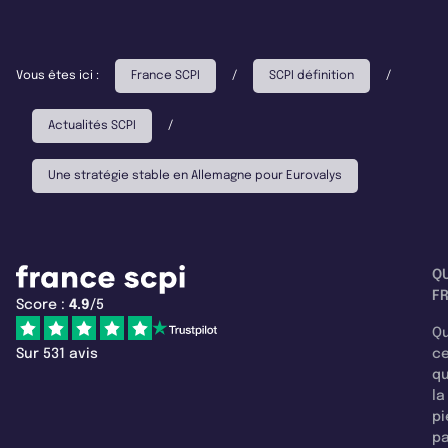
Vous êtes ici :
France SCPI
/
SCPI définition
/
Actualités SCPI
/
Une stratégie stable en Allemagne pour Eurovalys
Q
F
Score :
4.9
/5
Qu
Sur 531 avis
c
q
la
pi
pa